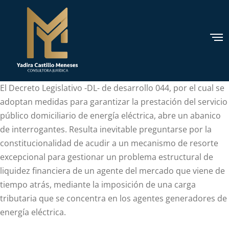
El Decreto Legislativo -DL- de desarrollo 044, por el cual se
adoptan medidas para garantizar la prestación del servicio
público domiciliario de energía eléctrica, abre un abanico
de interrogantes. Resulta inevitable preguntarse por la
constitucionalidad de acudir a un mecanismo de resorte
excepcional para gestionar un problema estructural de
liquidez financiera de un agente del mercado que viene de
tiempo atrás, mediante la imposición de una carga
tributaria que se concentra en los agentes generadores de
energía eléctrica.