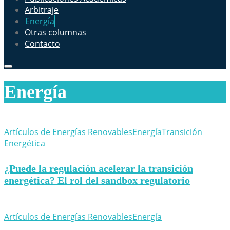
Arbitraje
Energía
Otras columnas
Contacto
Energía
Artículos de Energías Renovables
Energía
Transición
Energética
¿Puede la regulación acelerar la transición
energética? El rol del sandbox regulatorio
Artículos de Energías Renovables
Energía