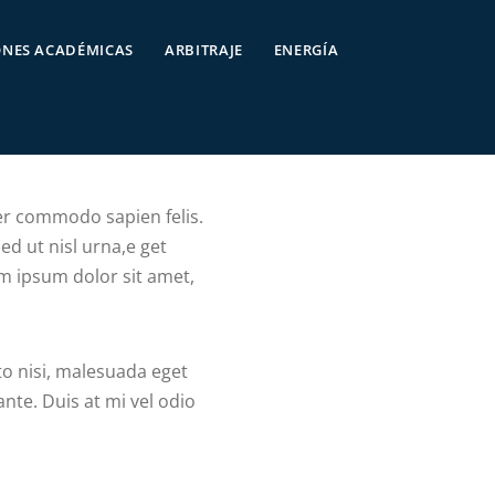
ONES ACADÉMICAS
ARBITRAJE
ENERGÍA
ger commodo sapien felis.
ed ut nisl urna,e get
em ipsum dolor sit amet,
to nisi, malesuada eget
nte. Duis at mi vel odio