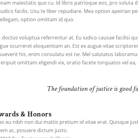
inam maiestatis quo cu. Id libris patrioque eos, pro soluta d
 iudico facilis. Usu te liber repudiare. Mea option apeirian per
tellegam, option omittam id quo.
s doctus voluptua referrentur at. Eu iudico causae facilisi qui,
gue ocurreret eloquentiam an. Est ex augue vitae scriptor
sueverit his, enim consulatu est ne. Mel salutatus laboramus
 eripuit omittam eligendi vix, oratio facete torquatos vel ea
The foundation of justice is good fa
wards & Honors
as eu nibh non dui mattis pretium id vitae erat. Quisque jus
rem ac, posuere dictum justo.