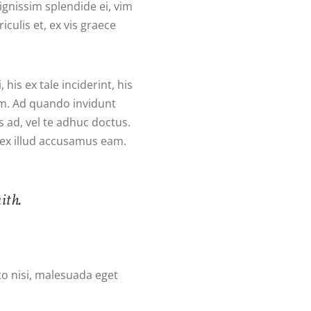
ignissim splendide ei, vim
iculis et, ex vis graece
 his ex tale inciderint, his
em. Ad quando invidunt
 ad, vel te adhuc doctus.
, ex illud accusamus eam.
ith.
to nisi, malesuada eget