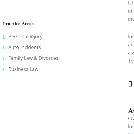
Ut
in
in
Practice Areas
Personal Injury
Iu
au
Auto Incidents
as
Family Law & Divorces
Te
Business Law
A
Cr
lo