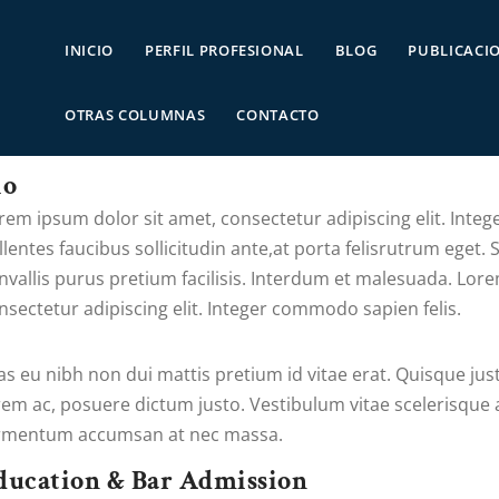
INICIO
PERFIL PROFESIONAL
BLOG
PUBLICACI
OTRAS COLUMNAS
CONTACTO
io
rem ipsum dolor sit amet, consectetur adipiscing elit. Inte
llentes faucibus sollicitudin ante,at porta felisrutrum eget. S
nvallis purus pretium facilisis. Interdum et malesuada. Lor
nsectetur adipiscing elit. Integer commodo sapien felis.
as eu nibh non dui mattis pretium id vitae erat. Quisque jus
rem ac, posuere dictum justo. Vestibulum vitae scelerisque a
rmentum accumsan at nec massa.
ducation & Bar Admission