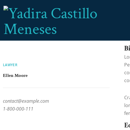
B
Lo
Pe
LAWYER
co
Ellen Moore
co
Cr
contact@example.com
lo
1-800-000-111
fe
E