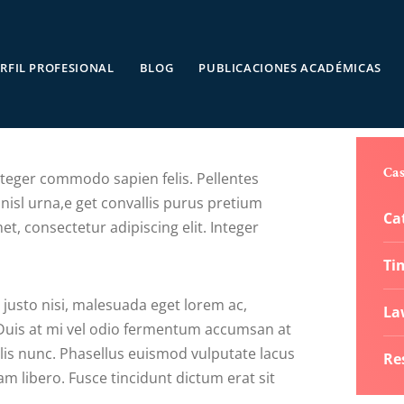
RFIL PROFESIONAL
BLOG
PUBLICACIONES ACADÉMICAS
Cas
Integer commodo sapien felis. Pellentes
 nisl urna,e get convallis purus pretium
Ca
t, consectetur adipiscing elit. Integer
Ti
 justo nisi, malesuada eget lorem ac,
La
 Duis at mi vel odio fermentum accumsan at
llis nunc. Phasellus euismod vulputate lacus
Re
libero. Fusce tincidunt dictum erat sit