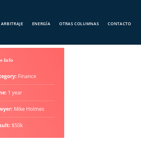
ARBITRAJE
ENERGÍA
OTRAS COLUMNAS
CONTACTO
e Info
tegory:
Finance
me:
1 year
wyer:
Mike Holmes
sult:
$50k