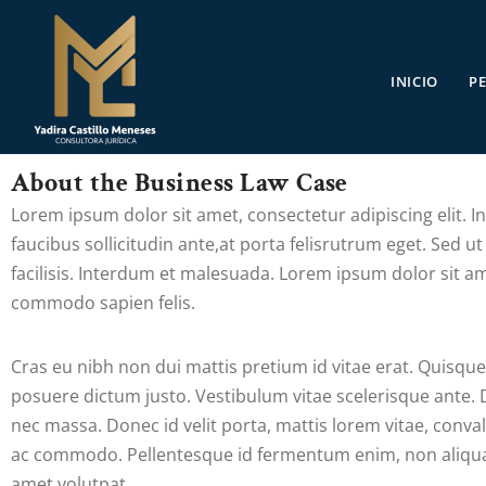
INICIO
PE
About the Business Law Case
Lorem ipsum dolor sit amet, consectetur adipiscing elit. 
faucibus sollicitudin ante,at porta felisrutrum eget. Sed ut
facilisis. Interdum et malesuada. Lorem ipsum dolor sit ame
commodo sapien felis.
Cras eu nibh non dui mattis pretium id vitae erat. Quisque
posuere dictum justo. Vestibulum vitae scelerisque ante.
nec massa. Donec id velit porta, mattis lorem vitae, conva
ac commodo. Pellentesque id fermentum enim, non aliquam 
amet volutpat.