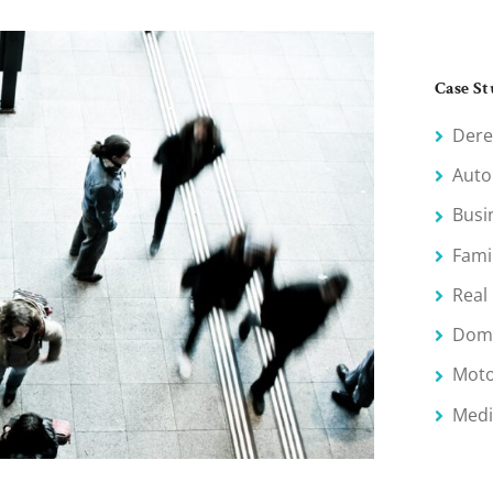
Case St
Dere
Auto
Busi
Fami
Real
Dome
Moto
Medi