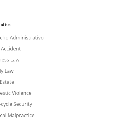
udies
cho Administrativo
 Accident
ness Law
ly Law
 Estate
stic Violence
cycle Security
cal Malpractice