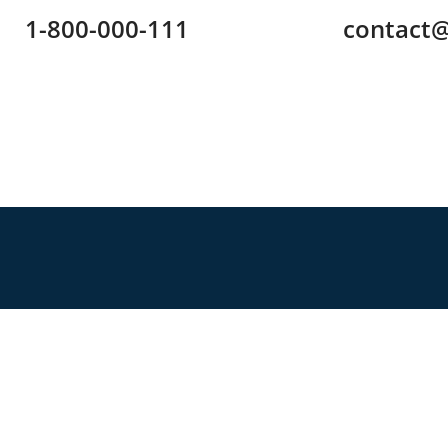
1-800-000-111
contact
2026
©Yadira Castillo Meneses. Powered by Lattinhost.