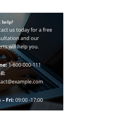
 help?
act us today for a free
ultation and our
rts will help you.
ne:
1-800-000-111
l:
tact@example.com
– Fri:
09:00 -17:00