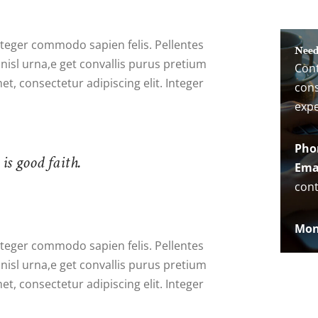
Integer commodo sapien felis. Pellentes
Need
 nisl urna,e get convallis purus pretium
Cont
t, consectetur adipiscing elit. Integer
cons
expe
Pho
is good faith.
Emai
con
Mon 
Integer commodo sapien felis. Pellentes
 nisl urna,e get convallis purus pretium
t, consectetur adipiscing elit. Integer