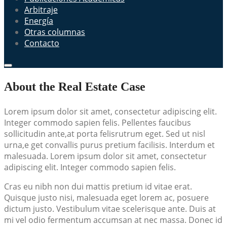
Arbitraje
Energía
Otras columnas
Contacto
About the Real Estate Case
Lorem ipsum dolor sit amet, consectetur adipiscing elit.
Integer commodo sapien felis. Pellentes faucibus
sollicitudin ante,at porta felisrutrum eget. Sed ut nisl
urna,e get convallis purus pretium facilisis. Interdum et
malesuada. Lorem ipsum dolor sit amet, consectetur
adipiscing elit. Integer commodo sapien felis.
Cras eu nibh non dui mattis pretium id vitae erat.
Quisque justo nisi, malesuada eget lorem ac, posuere
dictum justo. Vestibulum vitae scelerisque ante. Duis at
mi vel odio fermentum accumsan at nec massa. Donec id