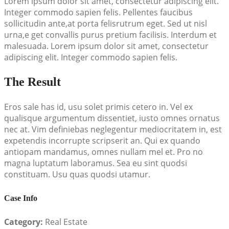
Lorem ipsum dolor sit amet, consectetur adipiscing elit.
Integer commodo sapien felis. Pellentes faucibus
sollicitudin ante,at porta felisrutrum eget. Sed ut nisl
urna,e get convallis purus pretium facilisis. Interdum et
malesuada. Lorem ipsum dolor sit amet, consectetur
adipiscing elit. Integer commodo sapien felis.
The Result
Eros sale has id, usu solet primis cetero in. Vel ex
qualisque argumentum dissentiet, iusto omnes ornatus
nec at. Vim definiebas neglegentur mediocritatem in, est
expetendis incorrupte scripserit an. Qui ex quando
antiopam mandamus, omnes nullam mel et. Pro no
magna luptatum laboramus. Sea eu sint quodsi
constituam. Usu quas quodsi utamur.
Case Info
Category:
Real Estate