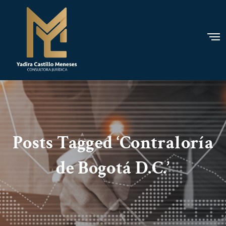
Posts Tagged ‘Contraloría
de Bogotá D.C.’