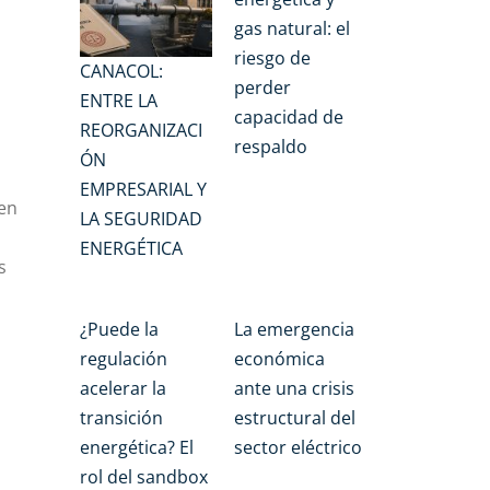
gas natural: el
riesgo de
CANACOL:
perder
ENTRE LA
capacidad de
REORGANIZACI
respaldo
ÓN
EMPRESARIAL Y
 en
LA SEGURIDAD
ENERGÉTICA
s
¿Puede la
La emergencia
regulación
económica
acelerar la
ante una crisis
transición
estructural del
energética? El
sector eléctrico
rol del sandbox