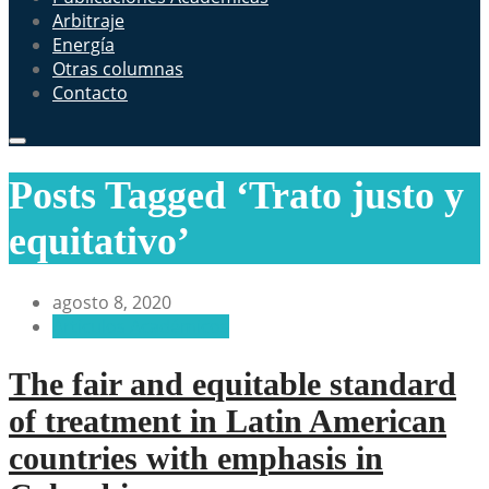
Arbitraje
Energía
Otras columnas
Contacto
Posts Tagged ‘Trato justo y
equitativo’
agosto 8, 2020
Artículos Académicos
The fair and equitable standard
of treatment in Latin American
countries with emphasis in