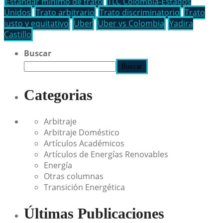
Estándar mínimo de trato
TLC Colombia-Estados
Unidos
Trato arbitrario
Trato discriminatorio
Trato
justo y equitativo
Uber
Uber vs Colombia
Yadira
Castillo
Buscar
Buscar
Categorias
Arbitraje
Arbitraje Doméstico
Artículos Académicos
Artículos de Energías Renovables
Energía
Otras columnas
Transición Energética
Últimas Publicaciones